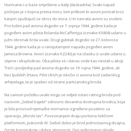
Hurricane-i iz baze smještene u Italiji (6eskadrila). Svaki napad
počinjao je s kopna prema moru, tom prilikom bi avioni ponirali kroz
kanjon spuštajući se skroz do mora. U tri navrata avioni su srušeni.
Prvi kobni pad aviona dogodio se 7. srpnja 1944. godine kada je
pogođeni avion pilota Rolanda McCaffertyja (oznake KX804) udario u
južni obronak brda uvale. Drugi gubitak dogodio se 27. kolovoza
1944. godine kada je u ranojutarnjem napadu pogođen avion
Jamesa Browna. Avion (oznake KZ243) je na izlasku iz uvale udario u
stijene i eksplodirao. Oba pilota se i danas vode kao nestali u akciji.
Treći i posljednji pad aviona dogodio se 19. rujna 1944. godine, ali
bez ljudskih žrtava. Pilot Ulrich je iskočio iz aviona kod zadarskog
arhipelaga, te je spašen od strane partizanskog broda.
Na samom početku uvale mogu se vidjeti ostaci ratnog broda pod
nazivom „Siebel trajekt“ odnosno desantna dvotrupna brodica, koja
je bila proizvod njemačke mornarice izgrađene posebno za
operaciju „Morski lav“. Povezivanjem dvaju pontona čeličnom
platformom, pukovnik W. Siebel dobio je brod jednostavnog dizajna,
čvrste konstrukcije i dobre otpornosti. Ovo jedinstveno plovilo