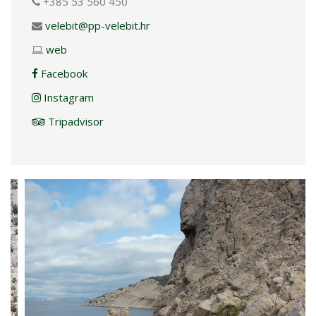
+385 53 560 450
velebit@pp-velebit.hr
web
Facebook
Instagram
Tripadvisor