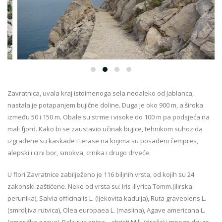
Zavratnica, uvala kraj istoimenoga sela nedaleko od Jablanca,
nastala je potapanjem bujične doline. Duga je oko 900 m, a široka
između 50 i 150 m. Obale su strme i visoke do 100 m pa podsjeća na
mali fjord. Kako bi se zaustavio učinak bujice, tehnikom suhozida
izgrađene su kaskade i terase na kojima su posađeni čempres,
alepski i crni bor, smokva, crnika i drugo drveće.
U flori Zavratnice zabilježeno je 116 biljnih vrsta, od kojih su 24
zakonski zaštićene. Neke od vrsta su: Iris illyrica Tomm.(ilirska
perunika), Salvia officinalis L. (ljekovita kadulja), Ruta graveolens L.
(smrdljiva rutvica), Olea europaea L. (maslina), Agave americana L.
(američka agava), Paliurus spina – christi Mill. (drača) i mnoge druge.