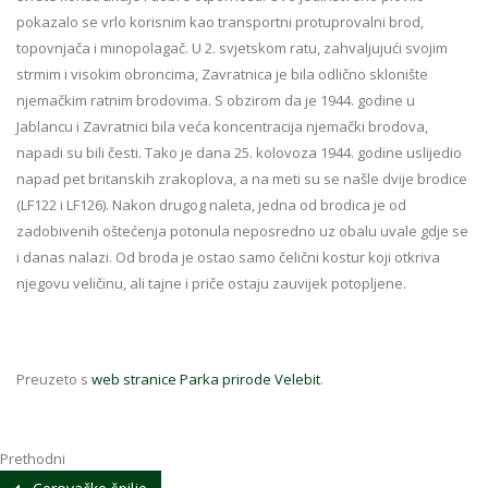
pokazalo se vrlo korisnim kao transportni protuprovalni brod,
topovnjača i minopolagač. U 2. svjetskom ratu, zahvaljujući svojim
strmim i visokim obroncima, Zavratnica je bila odlično sklonište
njemačkim ratnim brodovima. S obzirom da je 1944. godine u
Jablancu i Zavratnici bila veća koncentracija njemački brodova,
napadi su bili česti. Tako je dana 25. kolovoza 1944. godine uslijedio
napad pet britanskih zrakoplova, a na meti su se našle dvije brodice
(LF122 i LF126). Nakon drugog naleta, jedna od brodica je od
zadobivenih oštećenja potonula neposredno uz obalu uvale gdje se
i danas nalazi. Od broda je ostao samo čelični kostur koji otkriva
njegovu veličinu, ali tajne i priče ostaju zauvijek potopljene.
Preuzeto s
web stranice Parka prirode Velebit
.
Prethodni