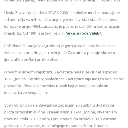
Uvala Zavratnica je dio NATURA 2000 – ekološke mreže sastavljene
od područja važnih za očuvanje ugroženih vrsta i stanišnih tipova
Europske unije. 1964. zaštićena je površina od 400 ha kao značajan
krajobraz. Od 1981. sastavni je dio
Parka prirode Velebit
.
Početkom 20. stoljeća izgrađena je gornja staza s vidikovcem, te
šetnica uz more. Negdje u to vrijeme Zavratnica postaje skrovito
ljetovalište bečke i praške elite.
U ovom idiličnom krajobrazu Zavratnice nalazi se i tunel izgrađen
1930. godine. Čarobnoj privlačnosti Zavratnice nije mogao odoljeti niti
poznati književnik Vjenceslav Novak koji je ovdje pronalazio
inspiraciju za svoja djela.
Strmi obronci uvale Zavratnica zapečatili su sudbinu dva mlada
pilota britanskih aviona. Krajem svibnja 1944. godine, otvaranjem
baze na otoku Visu, počinju prvi napadi na brodove u sjevernom
Jadranu. U Zavratnici, najznačajnije napade vršili su britanski