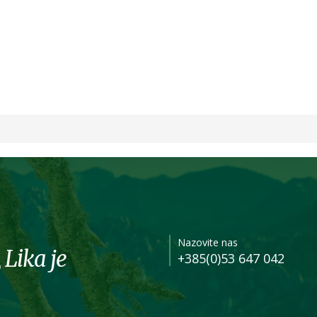
Nazovite nas
 Lika je
+385(0)53 647 042