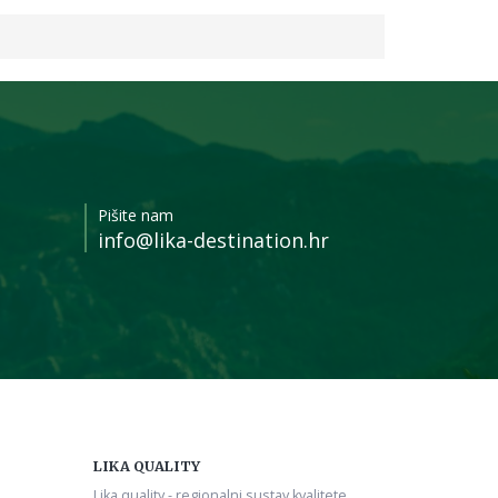
Pišite nam
info@lika-destination.hr
LIKA QUALITY
Lika quality - regionalni sustav kvalitete