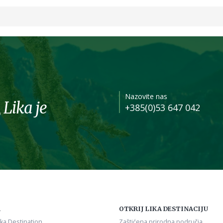
Nazovite nas
 Lika je
+385(0)53 647 042
A
OTKRIJ LIKA DESTINACIJU
ika Destination
Zaštićena prirodna područja