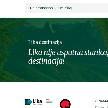
Lika destination
Smještaj
Lika destinacija
Lika nije usputna stanica,
destinacija!
O NAM
Klaster L