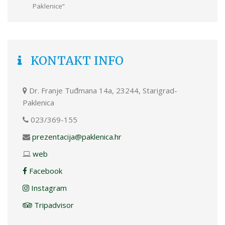
Paklenice“
KONTAKT INFO
Dr. Franje Tuđmana 14a, 23244, Starigrad-
Paklenica
023/369-155
prezentacija@paklenica.hr
web
Facebook
Instagram
Tripadvisor