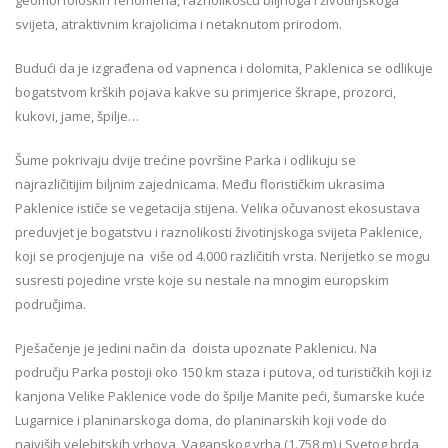
svijeta, atraktivnim krajolicima i netaknutom prirodom.
Budući da je izgrađena od vapnenca i dolomita, Paklenica se odlikuje
bogatstvom krških pojava kakve su primjerice škrape, prozorci,
kukovi, jame, špilje…
Šume pokrivaju dvije trećine površine Parka i odlikuju se
najrazličitijim biljnim zajednicama. Među florističkim ukrasima
Paklenice ističe se vegetacija stijena. Velika očuvanost ekosustava
preduvjet je bogatstvu i raznolikosti životinjskoga svijeta Paklenice,
koji se procjenjuje na više od 4.000 različitih vrsta. Nerijetko se mogu
susresti pojedine vrste koje su nestale na mnogim europskim
područjima.
Pješačenje je jedini način da doista upoznate Paklenicu. Na
području Parka postoji oko 150 km staza i putova, od turističkih koji iz
kanjona Velike Paklenice vode do špilje Manite peći, šumarske kuće
Lugarnice i planinarskoga doma, do planinarskih koji vode do
najviših velebitskih vrhova, Vaganskog vrha (1.758 m) i Svetog brda