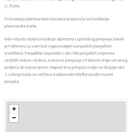
(1.753m).
Pri kretanju planinarskim stazama preporuča se korištenje
planinarske karte.
Više od pola stoljeća tradicije alpinizma i sportskog penjanja stavilo
je Paklenicu uz sam bok najpoznatijim europskim penjačkim
središtima. Penjalište raspolaže s oko 590 penjačkih smjerova
različitih težina i dužina, a sezona penjanja u Paklenici traje od ranog
proljeća do kasne jeseni. Najveći broj penjača ovdje se okuplja oko
1. svibnja kada se održava tradicionalni Međunarodni susret
penjača.
+
−