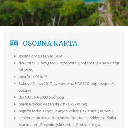
OSOBNA KARTA
godina proglašenja: 1949.
dio UNESCO-ovog MaB Rezervata biosfere Planina Velebit
od 1978.
površina: 95 km²
Bukove šume: 2017. uvrštene na UNESCO popis svjetske
baštine
dio NATURA 2000 područja
najviša točka: Vaganski vrh (1.757 m/nv)
najniža točka: Ulaz 1, Kanjon Velike Paklenice (30 m/nv)
istaknute atrakcije: kanjoni Velike i Male Paklenice, špilja
Manita peć i Posjetiteljski centar „Podzemni grad