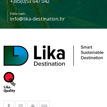
+385(0)53 647 042
Pišite nam
info@lika-destination.hr