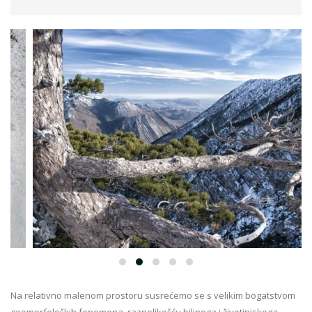
Na relativno malenom prostoru susrećemo se s velikim bogatstvom
geomorfoloških fenomena, raznolikošću biljnoga i životinjskoga