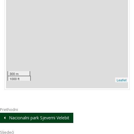
300 m
1000 ft
Leaflet
Prethodni
Nacionalni park Sjeverni Velebit
Sljedeći