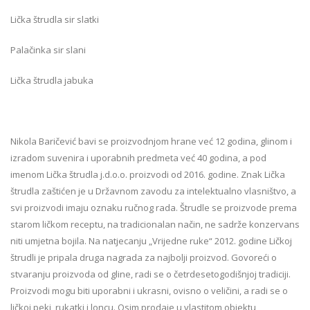
Lička štrudla sir slatki
Palačinka sir slani
Lička štrudla jabuka
Nikola Baričević bavi se proizvodnjom hrane već 12 godina, glinom i
izradom suvenira i uporabnih predmeta već 40 godina, a pod
imenom Lička štrudla j.d.o.o. proizvodi od 2016. godine. Znak Lička
štrudla zaštićen je u Državnom zavodu za intelektualno vlasništvo, a
svi proizvodi imaju oznaku ručnog rada. Štrudle se proizvode prema
starom ličkom receptu, na tradicionalan način, ne sadrže konzervans
niti umjetna bojila. Na natjecanju „Vrijedne ruke“ 2012. godine Ličkoj
štrudli je pripala druga nagrada za najbolji proizvod. Govoreći o
stvaranju proizvoda od gline, radi se o četrdesetogodišnjoj tradiciji.
Proizvodi mogu biti uporabni i ukrasni, ovisno o veličini, a radi se o
ličkoj peki, rukatki i loncu. Osim prodaje u vlastitom objektu,