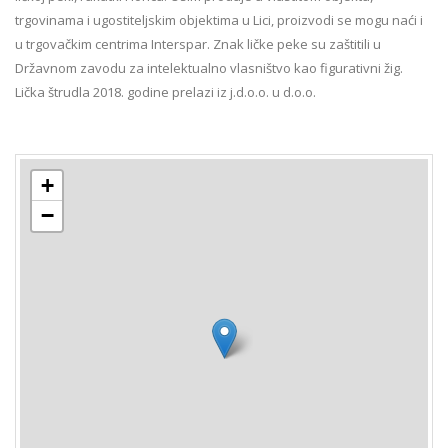
trgovinama i ugostiteljskim objektima u Lici, proizvodi se mogu naći i
u trgovačkim centrima Interspar. Znak ličke peke su zaštitili u
Državnom zavodu za intelektualno vlasništvo kao figurativni žig.
Lička štrudla 2018. godine prelazi iz j.d.o.o. u d.o.o.
+
−