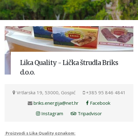
Lika Quality - Lička štrudla Briks
d.o.o.
Vrtlarska 19, 53000, Gospić
+385 95 846 4841
briks.energija@net.hr
Facebook
Instagram
Tripadvisor
Proizvodi s Lika Quality oznakom: