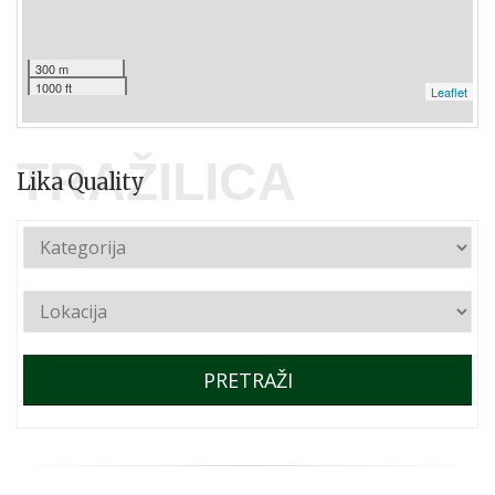
300 m
1000 ft
Leaflet
TRAŽILICA
Lika Quality
PRETRAŽI