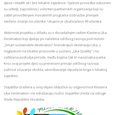
djece i mladih ali i šire lokalne zajednice. Tijekom provedbe educirani
su učitelji, zaposlenici i volonteri partnerskih organizacija koji su
zatim provođenjem inovativnih programa izobrazbe prenijeli
stečeno znanje na učenike. Ukupno je obuhvaćeno 99 učenika.
Aktivnosti projekta u skladu su s dosadašnjim radom Klastera Lika
Destination koji djeluje po načelima održivog razvoja pod motom
„Smart sustainable destination“ brendirajući destinaciju Lika, s
naglaskom na lokalne proizvode u sustavu „Lika Quality“ i na
zaštićena područja prirode, među kojima čak tri nacionalna parka.
Kroz ovaj projekt djeci su preneseni principi održivog razvoja,
važnost očuvanja okoliša, iskorištavanje otpada te briga o lokalnoj
zajednici.
Stajališta izražena u ovoj objavi isključiva su odgovornost Klastera
Lika Destination i ne odražavaju nužno stajalište Ureda za udruge
Vlade Republike Hrvatske.