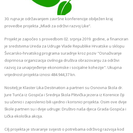
30. rujna je održavanjem završne konferencije obilježen kraj
provedbe projekta „Mladi za održivi razvoj Like“.
Projekt je započeo s provedbom 02. srpnja 2019. godine, a financiran
je sredstvima Ureda za Udruge Vlade Republike Hrvatske u sklopu
Švicarsko-hrvatskog programa suradnje kroz poziv "Osnaživanje
doprinosa organizacija civilnoga društva obrazovanju za održivi
razvoj za unaprjeđenje ekonomske i socijalne kohezije". Ukupna
vrijednost projekta iznosi 484.944,37 kn.
Nositelj je Klaster Lika Destination a partneri su Osnovna škola dr.
Jure Turića iz Gospića i Srednja škola Plitvička jezera iz Korenice čiji
su učenici i zaposlenici bili ujedno i korisnici projekta. Osim ove dvije
škole partneri su i dvije udruge: Društvo naša djeca Grada Gospića i
Lička ekološka akcija.
Cilj projekta je stvaranje svijesti o potrebama održivog razvoja kod