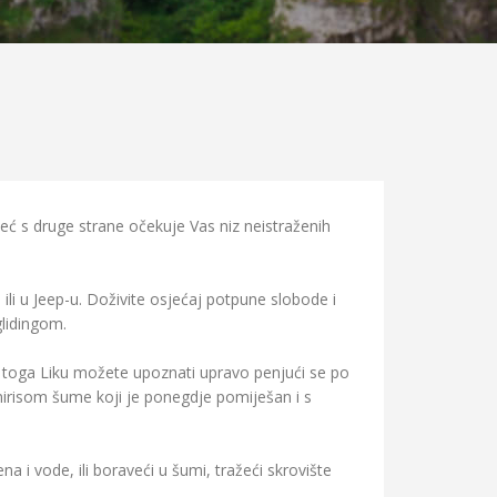
već s druge strane očekuje Vas niz neistraženih
li u Jeep-u. Doživite osjećaj potpune slobode i
glidingom.
S toga Liku možete upoznati upravo penjući se po
irisom šume koji je ponegdje pomiješan i s
na i vode, ili boraveći u šumi, tražeći skrovište