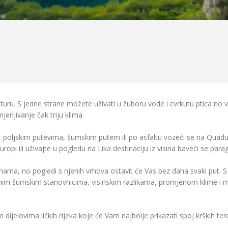
anturu. S jedne strane možete uživati u žuboru vode i cvrkutu ptica no 
mjenjivanje čak triju klima.
poljskim putevima, šumskim putem ili po asfaltu vozeći se na Quadu i
opi ili uživajte u pogledu na Lika destinaciju iz visina baveći se para
nama, no pogledi s njenih vrhova ostavit će Vas bez daha svaki put. 
enim šumskim stanovnicima, visinskim razlikama, promjenom klime i m
dijelovima ličkih rijeka koje će Vam najbolje prikazati spoj krških tere