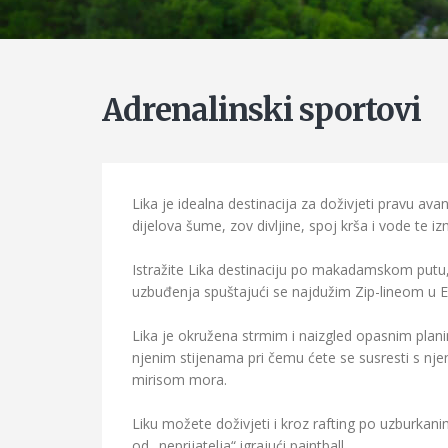
Adrenalinski sportovi
Lika je idealna destinacija za doživjeti pravu av
dijelova šume, zov divljine, spoj krša i vode te iz
Istražite Lika destinaciju po makadamskom putu, 
uzbuđenja spuštajući se najdužim Zip-lineom u Eur
Lika je okružena strmim i naizgled opasnim plani
njenim stijenama pri čemu ćete se susresti s nj
mirisom mora.
Liku možete doživjeti i kroz rafting po uzburkanim 
od „neprijatelja“ igrajući paintball.