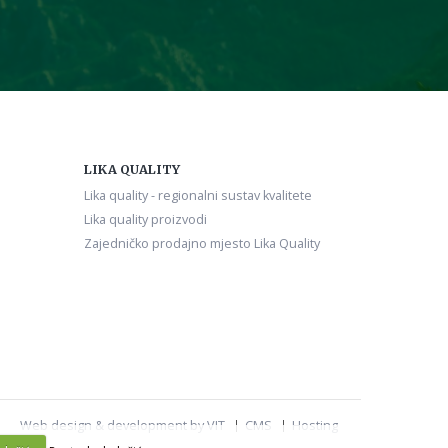
LIKA QUALITY
Lika quality - regionalni sustav kvalitete
Lika quality proizvodi
Zajedničko prodajno mjesto Lika Quality
Web design & development by VIT
CMS
Hosting