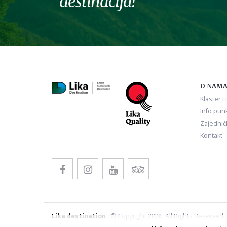
destinacija!
O NAM
Klaster L
Info punk
Zajednič
Kontakt
Lika destination
© Copyright 2026. All Rights Reserved.