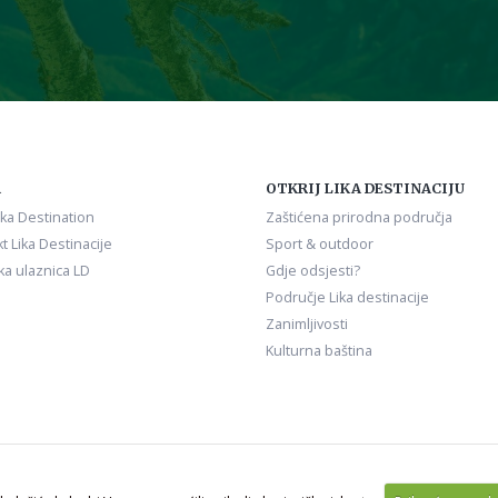
A
OTKRIJ LIKA DESTINACIJU
ika Destination
Zaštićena prirodna područja
t Lika Destinacije
Sport & outdoor
ka ulaznica LD
Gdje odsjesti?
Područje Lika destinacije
Zanimljivosti
Kulturna baština