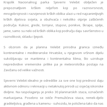
Krajolik Nacionalnog parka Sjeverni Velebit obilježen je
prepoznatljivim krškim reljefom koji po raznovrsnosti,
mnogobrojnosti i razvijenosti krških oblika ulazi u red najzanimljivijih
krških dijelova svijeta, a obuhvaća i nekoliko otprije zaštićenih
područja. Kukovi, grede, tornjevi, stupovi, ponikve, škrape, spilje,
jame, samo su neki od krških oblika koji području daju savršenstvo u
raznolikosti, skladu i ljepoti.
S obzirom da je planina Velebit prirodna granica između
kontinentalne i mediteranske Hrvatske, u njegovom vršnom dijelu
sukobljavaju se maritimna i kontinentalna klima, što uzrokuje
nepredvidive vremenske prilike pa je meteorološka postaja na
Zavižanu od velike važnosti.
Sjeverni Velebit idealno je odredište za sve one koji prednost daju
aktivnom odmoru i rekreaciji u netaknutoj prirodi uz osjećaj iskonske
divljine. Na raspolaganju je preko 30 planinarskih staza, označenih
markacijama. Posebno se ističe Premužićeva staza, remek-djelo
graditeljstva, građena u kamenu - suhozidu, te položena tako da nas