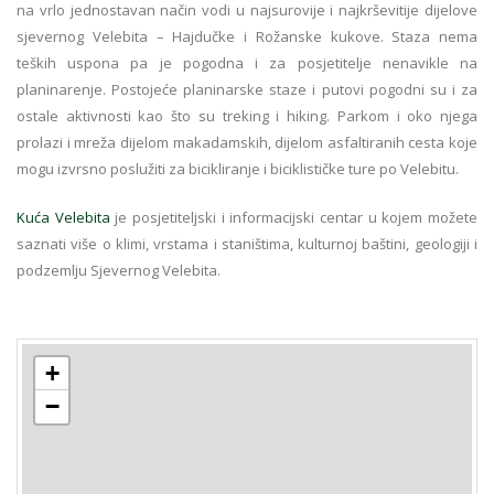
na vrlo jednostavan način vodi u najsurovije i najkrševitije dijelove
sjevernog Velebita – Hajdučke i Rožanske kukove. Staza nema
teških uspona pa je pogodna i za posjetitelje nenavikle na
planinarenje. Postojeće planinarske staze i putovi pogodni su i za
ostale aktivnosti kao što su treking i hiking. Parkom i oko njega
prolazi i mreža dijelom makadamskih, dijelom asfaltiranih cesta koje
mogu izvrsno poslužiti za bicikliranje i biciklističke ture po Velebitu.
Kuća Velebita
je posjetiteljski i informacijski centar u kojem možete
saznati više o klimi, vrstama i staništima, kulturnoj baštini, geologiji i
podzemlju Sjevernog Velebita.
+
−