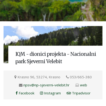
IQM - dionici projekta - Nacionalni
park Sjeverni Velebit
Krasno 96, 53274, Krasno
053/665-380
npsv@np-sjeverni-velebit.hr
web
Facebook
Instagram
Tripadvisor