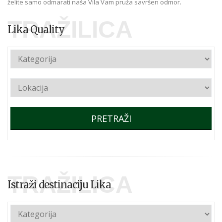
želite samo odmarati naša Vila Vam pruža savršen odmor.
TRAŽILICA
Lika Quality
PRETRAŽI
TRAŽILICA
Istraži destinaciju Lika