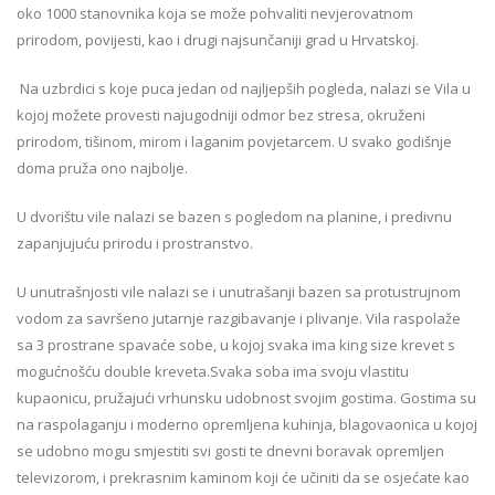
oko 1000 stanovnika koja se može pohvaliti nevjerovatnom
prirodom, povijesti, kao i drugi najsunčaniji grad u Hrvatskoj.
Na uzbrdici s koje puca jedan od najljepših pogleda, nalazi se Vila u
kojoj možete provesti najugodniji odmor bez stresa, okruženi
prirodom, tišinom, mirom i laganim povjetarcem. U svako godišnje
doma pruža ono najbolje.
U dvorištu vile nalazi se bazen s pogledom na planine, i predivnu
zapanjujuću prirodu i prostranstvo.
U unutrašnjosti vile nalazi se i unutrašanji bazen sa protustrujnom
vodom za savršeno jutarnje razgibavanje i plivanje. Vila raspolaže
sa 3 prostrane spavaće sobe, u kojoj svaka ima king size krevet s
mogućnošću double kreveta.Svaka soba ima svoju vlastitu
kupaonicu, pružajući vrhunsku udobnost svojim gostima. Gostima su
na raspolaganju i moderno opremljena kuhinja, blagovaonica u kojoj
se udobno mogu smjestiti svi gosti te dnevni boravak opremljen
televizorom, i prekrasnim kaminom koji će učiniti da se osjećate kao