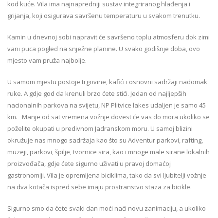
kod kuće. Vila ima najnapredniji sustav integriranog hlađenja i
grijanja, koji osigurava savršenu temperaturu u svakom trenutku.
Kamin u dnevnoj sobi napravit će savršeno toplu atmosferu dok zimi
vani puca pogled na snježne planine. U svako godišnje doba, ovo
mjesto vam pruža najbolje.
U samom mjestu postoje trgovine, kafići i osnovni sadržaji nadomak
ruke. A gdje god da krenuli brzo ćete stići. Jedan od najljepših
nacionalnih parkova na svijetu, NP Plitvice lakes udaljen je samo 45
km. Manje od sat vremena vožnje dovest će vas do mora ukoliko se
poželite okupati u predivnom Jadranskom moru. U samoj blizini
okružuje nas mnogo sadržaja kao što su Adventur parkovi, rafting,
muzeji, parkovi, špilje, tvornice sira, kao i mnoge male sirane lokalnih
proizvođača, gdje ćete sigurno uživati u pravoj domaćoj
gastronomiji. Vila je opremljena biciklima, tako da svi ljubitelji vožnje
na dva kotača ispred sebe imaju prostranstvo staza za bicikle.
Sigurno smo da ćete svaki dan moći naći novu zanimaciju, a ukoliko