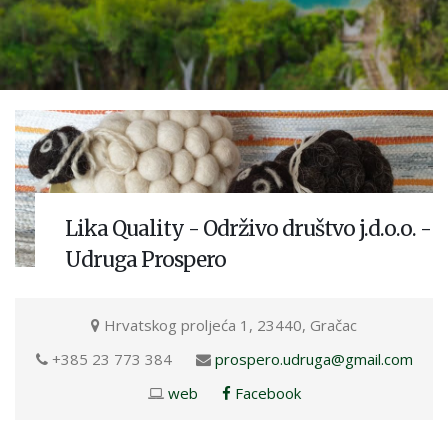
Lika Quality - Održivo društvo j.d.o.o. -
Udruga Prospero
Hrvatskog proljeća 1, 23440, Gračac
+385 23 773 384
prospero.udruga@gmail.com
web
Facebook