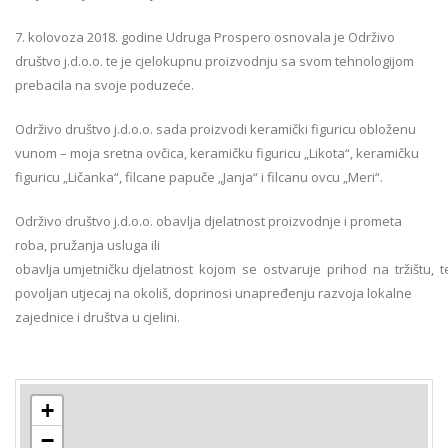
7. kolovoza 2018. godine Udruga Prospero osnovala je Održivo
društvo j.d.o.o. te je cjelokupnu proizvodnju sa svom tehnologijom
prebacila na svoje poduzeće.
Održivo društvo j.d.o.o. sada proizvodi keramički figuricu obloženu
vunom – moja sretna ovčica, keramičku figuricu „Likota“, keramičku
figuricu „Ličanka“, filcane papuče „Janja“ i filcanu ovcu „Meri“.
Održivo društvo j.d.o.o. obavlja djelatnost proizvodnje i prometa
roba, pružanja usluga ili
obavlja umjetničku djelatnost kojom se ostvaruje prihod na tržištu, 
povoljan utjecaj na okoliš, doprinosi unapređenju razvoja lokalne
zajednice i društva u cjelini.
+
−