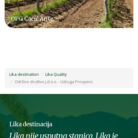
OPG Ćaćić Ante
Lika destination
Lika Quality
Održivo društvo j.d.o.o. - Udruga Prospero
Lika destinacija
Lika nije usputna stanica, Lika je