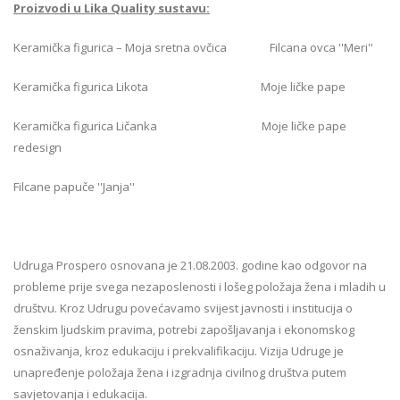
Proizvodi u Lika Quality sustavu:
Keramička figurica – Moja sretna ovčica Filcana ovca ''Meri''
Keramička figurica Likota Moje ličke pape
Keramička figurica Ličanka Moje ličke pape
redesign
Filcane papuče ''Janja''
Udruga Prospero osnovana je 21.08.2003. godine kao odgovor na
probleme prije svega nezaposlenosti i lošeg položaja žena i mladih u
društvu. Kroz Udrugu povećavamo svijest javnosti i institucija o
ženskim ljudskim pravima, potrebi zapošljavanja i ekonomskog
osnaživanja, kroz edukaciju i prekvalifikaciju. Vizija Udruge je
unapređenje položaja žena i izgradnja civilnog društva putem
savjetovanja i edukacija.