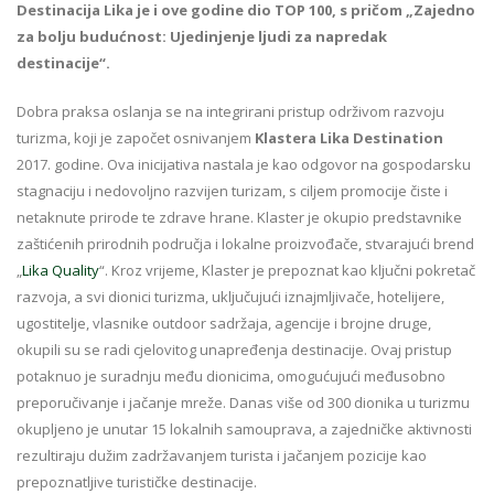
Destinacija Lika je i ove godine dio TOP 100, s pričom „Zajedno
za bolju budućnost: Ujedinjenje ljudi za napredak
destinacije“.
Dobra praksa oslanja se na integrirani pristup održivom razvoju
turizma, koji je započet osnivanjem
Klastera Lika Destination
2017. godine. Ova inicijativa nastala je kao odgovor na gospodarsku
stagnaciju i nedovoljno razvijen turizam, s ciljem promocije čiste i
netaknute prirode te zdrave hrane. Klaster je okupio predstavnike
zaštićenih prirodnih područja i lokalne proizvođače, stvarajući brend
„
Lika Quality
“. Kroz vrijeme, Klaster je prepoznat kao ključni pokretač
razvoja, a svi dionici turizma, uključujući iznajmljivače, hotelijere,
ugostitelje, vlasnike outdoor sadržaja, agencije i brojne druge,
okupili su se radi cjelovitog unapređenja destinacije. Ovaj pristup
potaknuo je suradnju među dionicima, omogućujući međusobno
preporučivanje i jačanje mreže. Danas više od 300 dionika u turizmu
okupljeno je unutar 15 lokalnih samouprava, a zajedničke aktivnosti
rezultiraju dužim zadržavanjem turista i jačanjem pozicije kao
prepoznatljive turističke destinacije.