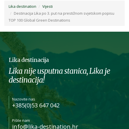
Lika destination
Vijesti
Destinacija Lika po 3. put na prestižnom svjetskom popisu
TOP 100 Global Green Destinations
Lika destinacija
Lika nije usputna stanica, Lika je
destinacija!
Nazovite nas
+385(0)53 647 042
Pišite nam
info@lika-destination.hr