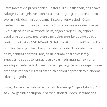
Petra Kovačević, predsjednica Klastera Lika Destination, naglašava
kako je ovo uspjeh svih dionika u destinaciji koji predanim radom na
svojim individualnim ponudama, i istovremeno zajedničkom
međusobnom promocijom, unapređuju pozicioniranje destinacije
Lika: “Utjecaj naših aktivnosti na mijenjanje svijesti i mijenjanje
ustaljenih obrazaca poslovanja je razlog zbog kojeg smo se ove
godine u prijavi za TOP 100 odlučili fokusirati na zajedničke rezultate
svih dionika koji dolaze kao posljedica zajedničkog rada usmjerenog
na zajedničku dobrobit i uspjeh dolazi kao posljedica istog.
Svjedočimo sve većoj prisutnosti Like u medijima, intenziviranoj
suradnji između različitih sektora, a to je moguće jedino zajedničkim,
predanim radom s višim ciljem na zajednički napredak svih dionika u
lokalnoj zajednici”:
Priča „Ujedinjenje ljudi za napredak destinacije“ i cijela lista Top 100
za 2024. godinu dostupna je na web stranici Green Destinations.