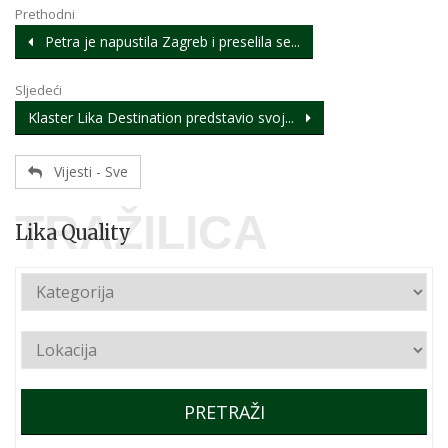
Prethodni
Petra je napustila Zagreb i preselila se...
Sljedeći
Klaster Lika Destination predstavio svoj...
Vijesti - Sve
TRAŽILICA
Lika Quality
PRETRAŽI