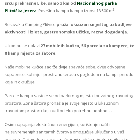
srcu prekrasne Like, samo 3 km od
Nacionalnog parka
2
Plitvička jezera
. Površina kampa kampa iznosi 18.500 m
.
Boravak u Camping Plitvice
pruža luksuzan smještaj, uzbudljive
aktivnosti i izlete, gastronomske užitke, razna događanja.
U kampu se nalazi
27 mobilnih kućica, 56 parcela za kampere, te
8 kamp mjesta za šatore.
Naše mobilne kućice sadrže dvije spavaće sobe, dvije odvojene
kupaonice, kuhinju i prostranu terasu s pogledom na kamp i prirodu
koja ih okružuje.
Parcele kampa sastoje se od parkirnog mjesta i privatnog travnatog
prostora. Zona šatora pronašla je svoje mjesto u luksuznom
travnatom prostoru koji nudi prijeko potrebnu udobnost.
Osim napajanja električnom energijom, korištenje naših
najsuvremenijih sanitarnih čvorova omogućuje uključeno u vaš
boravak. Ovi moderni sanitarni čvorovi sadrže privatne obiteljske