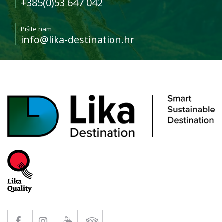
+385(0)53 647 042
Pišite nam
info@lika-destination.hr