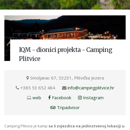
IQM - dionici projekta - Camping
Plitvice
Smoljanac 67, 53231, Plitvička Jezera
+385 53 652 484
info@campingplitvice.hr
web
Facebook
Instagram
Tripadvisor
Camping Plitvice je kamp
sa 5 zvjezdica na jedinstvenoj lokaciji u