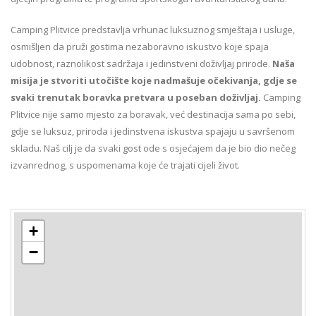
Camping Plitvice predstavlja vrhunac luksuznog smještaja i usluge,
osmišljen da pruži gostima nezaboravno iskustvo koje spaja
udobnost, raznolikost sadržaja i jedinstveni doživljaj prirode.
Naša
misija je stvoriti utočište koje nadmašuje očekivanja, gdje se
svaki trenutak boravka pretvara u poseban doživljaj.
Camping
Plitvice nije samo mjesto za boravak, već destinacija sama po sebi,
gdje se luksuz, priroda i jedinstvena iskustva spajaju u savršenom
skladu. Naš cilj je da svaki gost ode s osjećajem da je bio dio nečeg
izvanrednog, s uspomenama koje će trajati cijeli život.
+
−