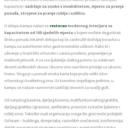
kupaonice i
sadržaje za osobe s invaliditetom, mjesto za pranje
posuđa, strojeve za pranje rublja i sušilicu
.
U sklopu kampa nalazi se
restoran
modernog interijera sa
kapacitetom od 165 sjedećih mjesta
u kojem možete degustirati
široku ponudu lokalnih delicija koji će zaokružiti doživljaj boravka u
kampu sa autohtonim etno-gastronomskim užitkom. Kako bi i
uživanje u hrani bilo vrhunsko i zaista posebno, pripremljen je
maštoviti jelovnik. A za sve ljubitelje slatkog pomno su odabrani
deserti anđeoskih okusa. Ukusno vino savršeno pristaje uz ukusnu
hranu. Stoga je u ponudi vinska karta koja pruža veliki izbor
vrhunskog i kvalitetnog vina. Uz komotne smještajne jedinice, u
kampu se nalaze raznovrsni sadržaji stvoreni za svačiji gušt.
Od vanjskog bazena, dječjeg bazena, multifunkcionalnog igrališta,
dječjeg igrališta i igraonice, amfiteatra, praonice za kućne ljubimce i
roštilj zone. Također nudi organizaciju svega što gost može poželjeti!
Od team – buildinga, domjenaka, raznolikih svečanosti, konferencija,
dječjih programa te programa sportskoga i avanturističkog duha.