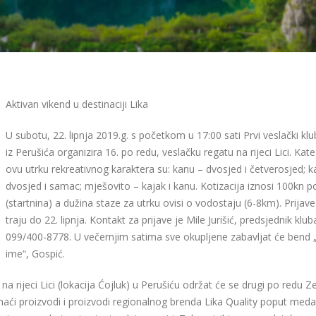
Aktivan vikend u destinaciji Lika
U subotu, 22. lipnja 2019.g. s početkom u 17:00 sati Prvi veslački klu
iz Perušića organizira 16. po redu, veslačku regatu na rijeci Lici. Kat
ovu utrku rekreativnog karaktera su: kanu – dvosjed i četverosjed; k
dvosjed i samac; mješovito – kajak i kanu. Kotizacija iznosi 100kn p
(startnina) a dužina staze za utrku ovisi o vodostaju (6-8km). Prijave
traju do 22. lipnja. Kontakt za prijave je Mile Jurišić, predsjednik klub
099/400-8778. U večernjim satima sve okupljene zabavljat će bend 
ime“, Gospić.
a rijeci Lici (lokacija Ćojluk) u Perušiću održat će se drugi po redu Ze
ći proizvodi i proizvodi regionalnog brenda Lika Quality poput meda,