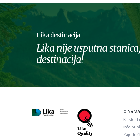
Lika destinacija
Lika nije usputna stanica,
destinacija!
O NAM
Klaster L
Info punk
Zajednič