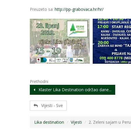
Preuzeto sa:
http://pp-grabovaca.hr/hr/
Prethodni
Klaster Lika Destination održao dane...
Vijesti - Sve
Lika destination
Vijesti
2. Zeleni sajam u Peruš