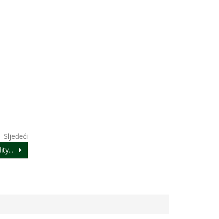
Sljedeći
ity...