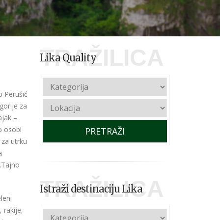
TRAŽILICA
Lika Quality
b Perušić
egorije za
ajak –
o osobi
PRETRAŽI
 za utrku
a
„Tajno
TRAŽILICA
Istraži destinaciju Lika
leni
 rakije,