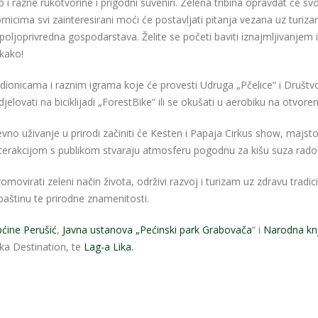
 i razne rukotvorine i prigodni suveniri. Zelena tribina opravdat će svo
icima svi zainteresirani moći će postavljati pitanja vezana uz turiza
 poljoprivredna gospodarstava. Želite se početi baviti iznajmljivanjem i
kako!
radionicama i raznim igrama koje će provesti Udruga „Pčelice“ i Društ
djelovati na biciklijadi „ForestBike“ ili se okušati u aerobiku na otvor
no uživanje u prirodi začiniti će Kesten i Papaja Cirkus show, majsto
terakcijom s publikom stvaraju atmosferu pogodnu za kišu suza rado
movirati zeleni način života, održivi razvoj i turizam uz zdravu tradic
 baštinu te prirodne znamenitosti.
pćine Perušić
,
Javna ustanova „Pećinski park Grabovača
“ i
Narodna knj
ika Destination, te
Lag-a Lika.