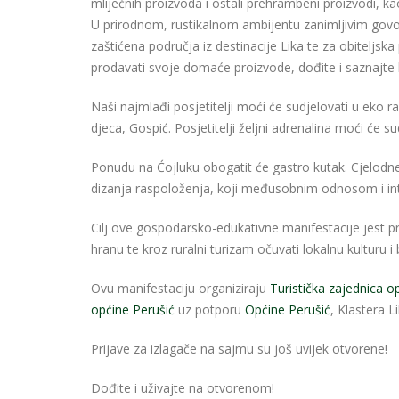
mliječnih proizvoda i ostali prehrambeni proizvodi, kao
U prirodnom, rustikalnom ambijentu zanimljivim govorn
zaštićena područja iz destinacije Lika te za obiteljska
prodavati svoje domaće proizvode, dođite i saznajte 
Naši najmlađi posjetitelji moći će sudjelovati u eko 
djeca, Gospić. Posjetitelji željni adrenalina moći će su
Ponudu na Ćojluku obogatit će gastro kutak. Cjelodnev
dizanja raspoloženja, koji međusobnim odnosom i in
Cilj ove gospodarsko-edukativne manifestacije jest pro
hranu te kroz ruralni turizam očuvati lokalnu kulturu i
Ovu manifestaciju organiziraju
Turistička zajednica o
općine Perušić
uz potporu
Općine Perušić
, Klastera L
Prijave za izlagače na sajmu su još uvijek otvorene!
Dođite i uživajte na otvorenom!