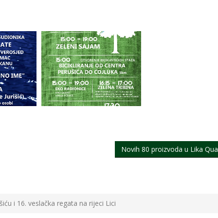
Novih 80 proizvoda u Lika Qual
iću i 16. veslačka regata na rijeci Lici