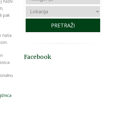
j naziv.
m,
li pak
PRETRAŽI
vo naša
enom.
ri
Facebook
snica.
ionalnu
ižnica