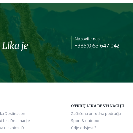
Nazovite nas
 Lika je
+385(0)53 647 042
A
OTKRIJ LIKA DESTINACIJU
ika Destination
Zaštićena prirodna područja
t Lika Destinacije
Sport & outdoor
ka ulaznica LD
Gdje odsjesti?