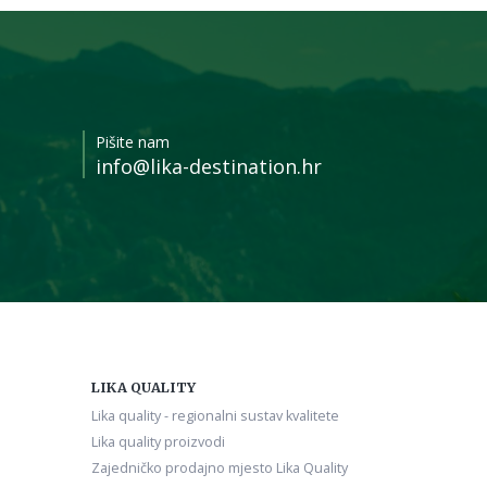
Pišite nam
info@lika-destination.hr
LIKA QUALITY
Lika quality - regionalni sustav kvalitete
Lika quality proizvodi
Zajedničko prodajno mjesto Lika Quality