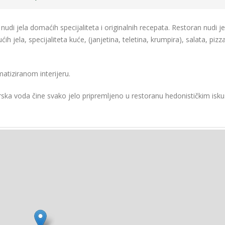
udi jela domaćih specijaliteta i originalnih recepata. Restoran nudi je
ćih jela, specijaliteta kuće, (janjetina, teletina, krumpira), salata, pizz
matiziranom interijeru.
orska voda čine svako jelo pripremljeno u restoranu hedonističkim isk