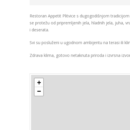
Restoran Appetit Plitvice s dugogodišnjom tradicijom n
se protežu od pripremljenih jela, hladnih jela, juha, vru
i deserata.
Svi su posluženi u ugodnom ambijentu na terasi ili kli
Zdrava klima, gotovo netaknuta priroda i izvrsna izv
+
−