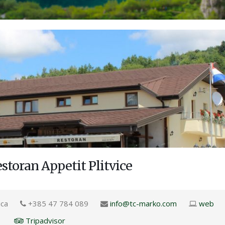
storan Appetit Plitvice
ica
+385 47 784 089
info@tc-marko.com
web
Tripadvisor