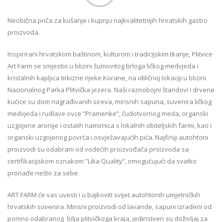
Neobična priča za kušanje i kupnju najkvalitetnijih hrvatskih gastro
proizvoda.
Inspirirani hrvatskom baštinom, kulturom i tradicijskim tkanje, Plitvice
Art Farm se smjestio u blizini šumovitog brloga ličkog medvjeda i
kristalnih kapljica tirkizne rijeke Korane, na idiličnoj lokaciji u blizini
Nacionalnog Parka Plitvička jezera. Naši raznobojni štandovi i drvene
kućice su dom nagrađivanih sireva, mirisnih sapuna, suvenira ličkog
medvjeda i rudlave ovce ”Pramenke”, čudotvornog meda, organski
uzgojene aronije i ostalih namirnica s lokalnih obiteljskih farmi, kao i
organski uzgojenog povrća i osvježavajućih pića. Najfiniji autohtoni
proizvodi su odabrani od vodećih proizvođača proizvoda sa
certifikacijskom oznakom ”Lika Quality”, omogućujući da svatko
pronađe nešto za sebe.
ART FARM će vas uvesti i u bajkoviti svijet autohtonih umjetničkih
hrvatskih suvenira. Mirisni proizvodi od lavande, sapuni izradeni od
pomno odabranog bilja plitvičkoga kraja, jedinstven su doživljaj za