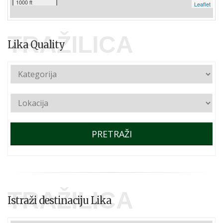
1000 ft
Leaflet
TRAŽILICA
Lika Quality
PRETRAŽI
TRAŽILICA
Istraži destinaciju Lika