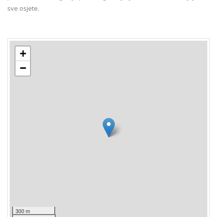
sve osjete.
+
−
300 m