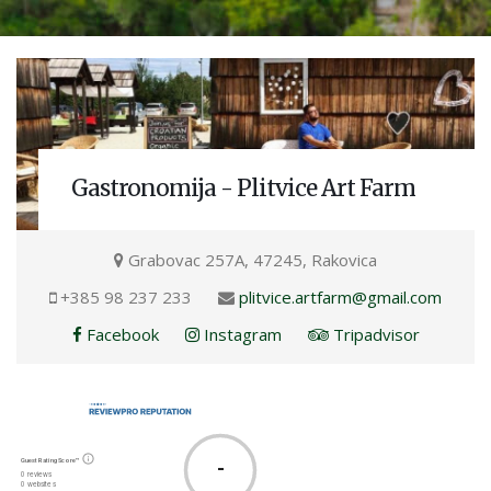
Gastronomija - Plitvice Art Farm
Grabovac 257A, 47245, Rakovica
+385 98 237 233
plitvice.artfarm@gmail.com
Facebook
Instagram
Tripadvisor
Guest Rating Score™
-
0 reviews
0 websites