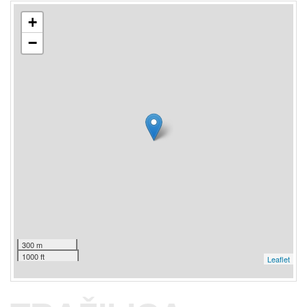
+
−
300 m
1000 ft
Leaflet