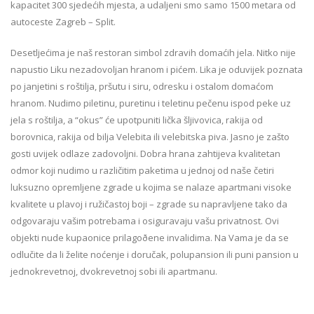
kapacitet 300 sjedećih mjesta, a udaljeni smo samo 1500 metara od
autoceste Zagreb – Split.
Desetljećima je naš restoran simbol zdravih domaćih jela. Nitko nije
napustio Liku nezadovoljan hranom i pićem. Lika je oduvijek poznata
po janjetini s roštilja, pršutu i siru, odresku i ostalom domaćom
hranom. Nudimo piletinu, puretinu i teletinu pečenu ispod peke uz
jela s roštilja, a “okus” će upotpuniti lička šljivovica, rakija od
borovnica, rakija od bilja Velebita ili velebitska piva. Jasno je zašto
gosti uvijek odlaze zadovoljni. Dobra hrana zahtijeva kvalitetan
odmor koji nudimo u različitim paketima u jednoj od naše četiri
luksuzno opremljene zgrade u kojima se nalaze apartmani visoke
kvalitete u plavoj i ružičastoj boji – zgrade su napravljene tako da
odgovaraju vašim potrebama i osiguravaju vašu privatnost. Ovi
objekti nude kupaonice prilagoðene invalidima. Na Vama je da se
odlučite da li želite noćenje i doručak, polupansion ili puni pansion u
jednokrevetnoj, dvokrevetnoj sobi ili apartmanu.