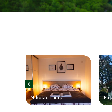
Bakina kućica
Cam