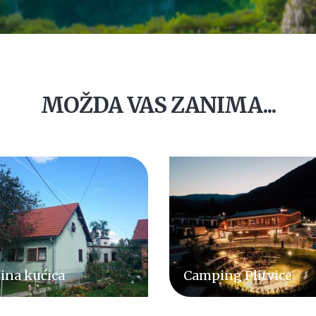
MOŽDA VAS ZANIMA...
ping Plitvice
Villa Lady Di Plitvice