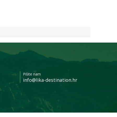
Beara
Pišite nam
info@lika-destination.hr