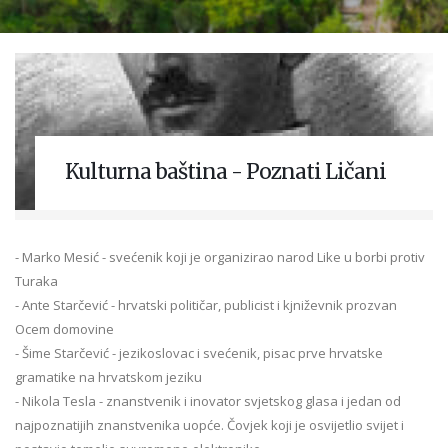
Kulturna baština - Poznati Ličani
- Marko Mesić - svećenik koji je organizirao narod Like u borbi protiv
Turaka
- Ante Starčević - hrvatski političar, publicist i kjniževnik prozvan
Ocem domovine
- Šime Starčević - jezikoslovac i svećenik, pisac prve hrvatske
gramatike na hrvatskom jeziku
- Nikola Tesla - znanstvenik i inovator svjetskog glasa i jedan od
najpoznatijih znanstvenika uopće. Čovjek koji je osvijetlio svijet i