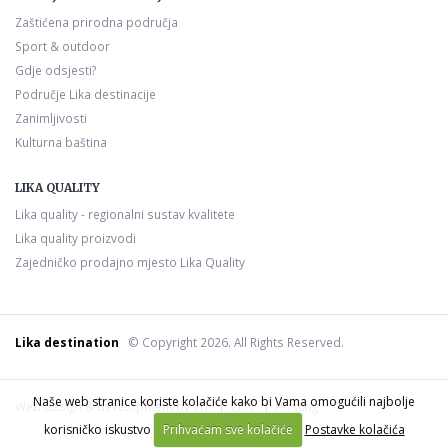
Zaštićena prirodna područja
Sport & outdoor
Gdje odsjesti?
Područje Lika destinacije
Zanimljivosti
Kulturna baština
LIKA QUALITY
Lika quality - regionalni sustav kvalitete
Lika quality proizvodi
Zajedničko prodajno mjesto Lika Quality
Lika destination
© Copyright 2026. All Rights Reserved.
Naše web stranice koriste kolačiće kako bi Vama omogućili najbolje
Web design & development by VIT
CMS
Hosting
korisničko iskustvo
Prihvaćam sve kolačiće
Postavke kolačića