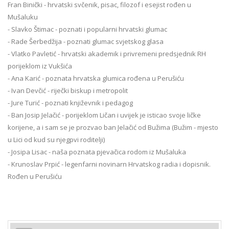
Fran Binički - hrvatski svčenik, pisac, filozof i esejist rođen u
Mušaluku
- Slavko Štimac - poznati i popularni hrvatski glumac
- Rade Šerbedžija - poznati glumac svjetskog glasa
- Vlatko Pavletić - hrvatski akademik i privremeni predsjednik RH
porijeklom iz Vukšića
- Ana Karić - poznata hrvatska glumica rođena u Perušiću
- Ivan Devčić - riječki biskup i metropolit
- Jure Turić - poznati književnik i pedagog
- Ban Josip Jelačić - porijeklom Ličan i uvijek je isticao svoje ličke
korijene, a i sam se je prozvao ban Jelačić od Bužima (Bužim - mjesto
u Lici od kud su njegpvi roditelji)
- Josipa Lisac - naša poznata pjevačica rodom iz Mušaluka
- Krunoslav Prpić - legenfarni novinarn Hrvatskog radia i dopisnik.
Rođen u Perušiću