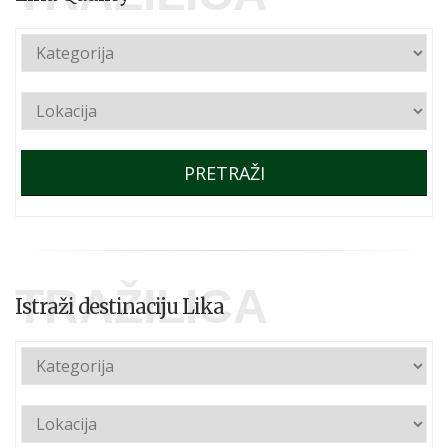
PRETRAŽI
TRAŽILICA
Istraži destinaciju Lika