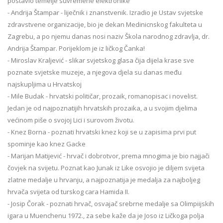
postavio temelje suvremene elektronike
- Andrija Štampar - liječnik i znanstvenik. Izradio je Ustav svjetske
zdravstvene organizacije, bio je dekan Medinicnskog fakulteta u
Zagrebu, a po njemu danas nosi naziv Škola narodnog zdravlja, dr.
Andrija Štampar. Porijeklom je iz ličkog Čanka!
- Miroslav Kraljević - slikar svjetskog glasa čija dijela krase sve
poznate svjetske muzeje, a njegova djela su danas među
najskupljima u Hrvatskoj
- Mile Budak - hrvatski političar, prozaik, romanopisac i novelist.
Jedan je od najpoznatijih hrvatskih prozaika, a u svojim djelima
većinom piše o svojoj Lici i surovom životu.
- Knez Borna - poznati hrvatski knez koji se u zapisima prvi put
spominje kao knez Gacke
- Marijan Matijević - hrvač i dobrotvor, prema mnogima je bio najjači
čovjek na svijetu. Poznat kao Junak iz Like osvojio je diljem svijeta
zlatne medalje u hrvanju, a najpoznatija je medalja za najboljeg
hrvača svijeta od turskog cara Hamida II.
- Josip Čorak - poznati hrvač, osvajač srebrne medalje sa Olimpiijskih
igara u Muenchenu 1972., za sebe kaže da je Joso iz Ličkoga polja