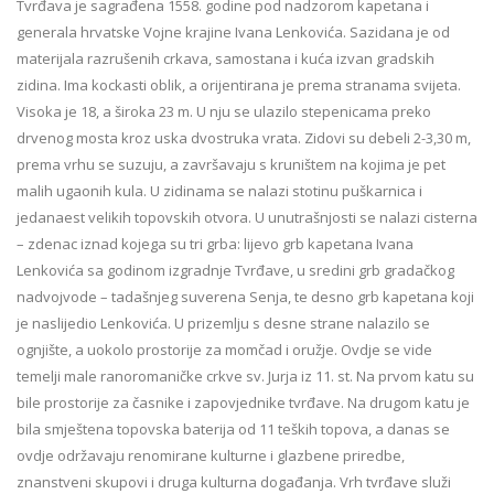
Tvrđava je sagrađena 1558. godine pod nadzorom kapetana i
generala hrvatske Vojne krajine Ivana Lenkovića. Sazidana je od
materijala razrušenih crkava, samostana i kuća izvan gradskih
zidina. Ima kockasti oblik, a orijentirana je prema stranama svijeta.
Visoka je 18, a široka 23 m. U nju se ulazilo stepenicama preko
drvenog mosta kroz uska dvostruka vrata. Zidovi su debeli 2-3,30 m,
prema vrhu se suzuju, a završavaju s kruništem na kojima je pet
malih ugaonih kula. U zidinama se nalazi stotinu puškarnica i
jedanaest velikih topovskih otvora. U unutrašnjosti se nalazi cisterna
– zdenac iznad kojega su tri grba: lijevo grb kapetana Ivana
Lenkovića sa godinom izgradnje Tvrđave, u sredini grb gradačkog
nadvojvode – tadašnjeg suverena Senja, te desno grb kapetana koji
je naslijedio Lenkovića. U prizemlju s desne strane nalazilo se
ognjište, a uokolo prostorije za momčad i oružje. Ovdje se vide
temelji male ranoromaničke crkve sv. Jurja iz 11. st. Na prvom katu su
bile prostorije za časnike i zapovjednike tvrđave. Na drugom katu je
bila smještena topovska baterija od 11 teških topova, a danas se
ovdje održavaju renomirane kulturne i glazbene priredbe,
znanstveni skupovi i druga kulturna događanja. Vrh tvrđave služi