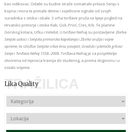
kao vidikovac. Odatle su budne straže osmatrale prilaze Senju s
kopna i mora te primale dimne i svjetlosne signale od svojih
suradnika s otoka i obale. S vrha tvrđave pruža se lijepi pogled na
Hrvatsko primorje i otoke Rab, Goli, Prvić, Cres, Krk. Te planine
Gorskog kotara, Učku i Velebit. U tvrđavi Nehaj su postavljene zbirke
Senjski uskoci i Senjska primorska kapetanija
i
Zbirka oružja i vojne
opreme
, te izložbe
Senjske crkve kroz povijest
,
Gradski i plemićki grbovi
Senja
i
Tvrđava Nehaj 1558.-2008
. Tvrđava Nehaj je za posjetitelje
otvorena od mjeseca travnja do studenog, a prema dogovoru i u
ostalo vrijeme.
TRAŽILICA
Lika Quality