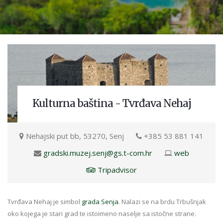
Kulturna baština - Tvrđava Nehaj
Nehajski put bb, 53270, Senj
+385 53 881 141
gradski.muzej.senj@gs.t-com.hr
web
Tripadvisor
Tvrđava Nehaj je simbol
grada Senja
. Nalazi se na brdu Trbušnjak
oko kojega je stari grad te istoimeno naselje sa istočne strane.