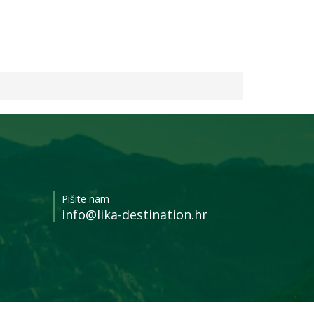
Bearadise
Pišite nam
info@lika-destination.hr