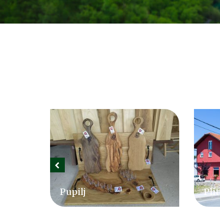
Plitvički dvori
Lič