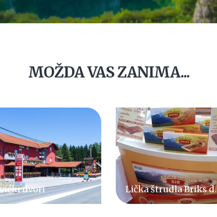
MOŽDA VAS ZANIMA...
ka štrudla Briks d.o.o.
Seosko domaćinstvo