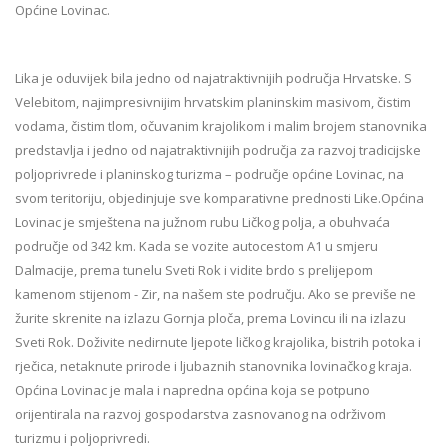
Općine Lovinac.
Lika je oduvijek bila jedno od najatraktivnijih područja Hrvatske. S
Velebitom, najimpresivnijim hrvatskim planinskim masivom, čistim
vodama, čistim tlom, očuvanim krajolikom i malim brojem stanovnika
predstavlja i jedno od najatraktivnijih područja za razvoj tradicijske
poljoprivrede i planinskog turizma – područje općine Lovinac, na
svom teritoriju, objedinjuje sve komparativne prednosti Like.Općina
Lovinac je smještena na južnom rubu Ličkog polja, a obuhvaća
područje od 342 km. Kada se vozite autocestom A1 u smjeru
Dalmacije, prema tunelu Sveti Rok i vidite brdo s prelijepom
kamenom stijenom - Zir, na našem ste području. Ako se previše ne
žurite skrenite na izlazu Gornja ploča, prema Lovincu ili na izlazu
Sveti Rok. Doživite nedirnute ljepote ličkog krajolika, bistrih potoka i
rječica, netaknute prirode i ljubaznih stanovnika lovinačkog kraja.
Općina Lovinac je mala i napredna općina koja se potpuno
orijentirala na razvoj gospodarstva zasnovanog na održivom
turizmu i poljoprivredi.