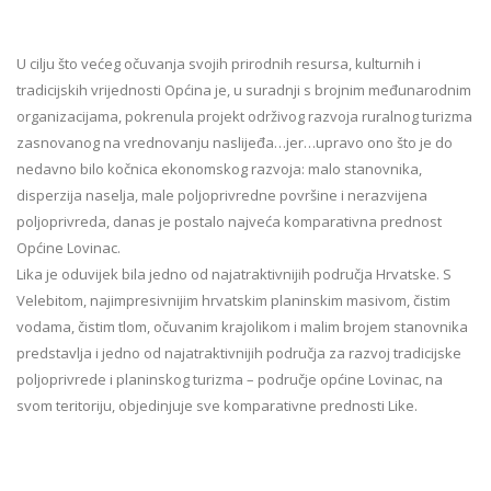
U cilju što većeg očuvanja svojih prirodnih resursa, kulturnih i
tradicijskih vrijednosti Općina je, u suradnji s brojnim međunarodnim
organizacijama, pokrenula projekt održivog razvoja ruralnog turizma
zasnovanog na vrednovanju naslijeđa…jer…upravo ono što je do
nedavno bilo kočnica ekonomskog razvoja: malo stanovnika,
disperzija naselja, male poljoprivredne površine i nerazvijena
poljoprivreda, danas je postalo najveća komparativna prednost
Općine Lovinac.
Lika je oduvijek bila jedno od najatraktivnijih područja Hrvatske. S
Velebitom, najimpresivnijim hrvatskim planinskim masivom, čistim
vodama, čistim tlom, očuvanim krajolikom i malim brojem stanovnika
predstavlja i jedno od najatraktivnijih područja za razvoj tradicijske
poljoprivrede i planinskog turizma – područje općine Lovinac, na
svom teritoriju, objedinjuje sve komparativne prednosti Like.