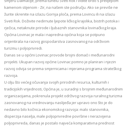
smjeru Dalmacije, prema tunelu Sveti Rok i vidite brdo s prelijepom
kamenom stijenom - Zir, na našem ste području. Ako se previše ne
žurite skrenite na izlazu Gornja ploča, prema Lovincu ili na izlazu
Sveti Rok. Doživite nedirnute ljepote ličkog krajolika, bistrih potoka i
rječica, netaknute prirode i ljubaznih stanovnika lovinačkog kraja.
Općina Lovinac je mala i napredna općina koja se potpuno
orijentirala na razvoj gospodarstva zasnovanog na održivom
turizmu i poljoprivredi.
Danas se u općini Lovinac provode brojni domaći i međunarodni
projekti. Ukupan razvoj općine Lovinac pomno je planiran i njezin
razvoj odvija se prema smjernicama i mjerama programa strateškog
razvoja.
U cilju što većeg očuvanja svojih prirodnih resursa, kulturnih i
tradicijskih vrijednosti, Općina je, u suradnji s brojnim međunarodnim
organizacijama, pokrenula projekt održivog razvoja ruralnog turizma
zasnovanog na vrednovanju naslijeđa jer upravo ono što je do
nedavno bilo kočnica ekonomskog razvoja: malo stanovnika,
disperzija naselja, male poljoprivredne površine i nerazvijena
poljoprivreda, danas je postalo najveća komparativna prednost