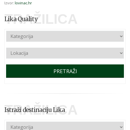
Izvor:
lovinac.hr
TRAŽILICA
Lika Quality
PRETRAŽI
TRAŽILICA
Istraži destinaciju Lika