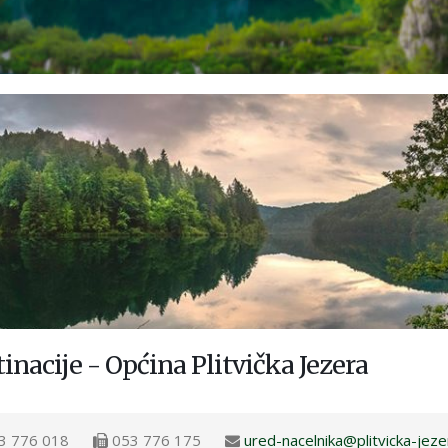
inacije - Općina Plitvička Jezera
3 776 018
053 776 175
ured-nacelnika@plitvicka-jeze