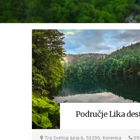
Područje Lika dest
Trg Svetog Jurja 6, 53230, Korenica
05