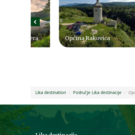
zera
Općina Rakovica
Opć
Lika destination
Područje Lika destinacije
Opć