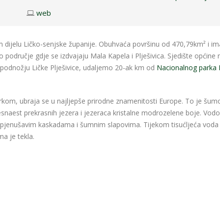
web
om dijelu Ličko-senjske županije. Obuhvaća površinu od 470,79km² i im
o područje gdje se izdvajaju Mala Kapela i Plješivica. Sjedište općine 
u podnožju Ličke Plješivice, udaljemo 20-ak km od
Nacionalnog parka P
rkom, ubraja se u najljepše prirodne znamenitosti Europe. To je šumo
 šesnaest prekrasnih jezera i jezeraca kristalne modrozelene boje. Vod
pjenušavim kaskadama i šumnim slapovima. Tijekom tisućljeća voda
ma je tekla.