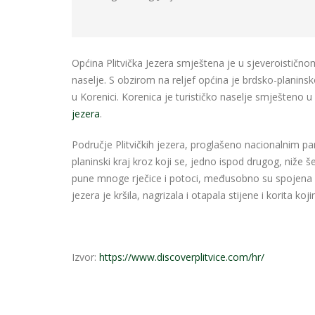
Općina Plitvička Jezera smještena je u sjeveroističn
naselje. S obzirom na reljef općina je brdsko-planinsk
u Korenici. Korenica je turističko naselje smješteno 
jezera
.
Područje Plitvičkih jezera, proglašeno nacionalnim pa
planinski kraj kroz koji se, jedno ispod drugog, niže
pune mnoge rječice i potoci, međusobno su spojena 
jezera je kršila, nagrizala i otapala stijene i korita koji
Izvor:
https://www.discoverplitvice.com/hr/