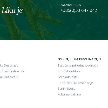
Nazovite nas
 Lika je
+385(0)53 647 042
A
OTKRIJ LIKA DESTINACIJU
ika Destination
Zaštićena prirodna područja
t Lika Destinacije
Sport & outdoor
ka ulaznica LD
Gdje odsjesti?
Područje Lika destinacije
Zanimljivosti
Kulturna baština