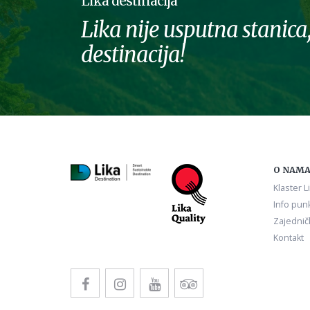
Lika destinacija
Lika nije usputna stanica,
destinacija!
O NAM
Klaster L
Info punk
Zajednič
Kontakt