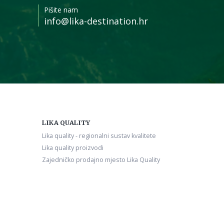
Pišite nam
info@lika-destination.hr
LIKA QUALITY
Lika quality - regionalni sustav kvalitete
Lika quality proizvodi
Zajedničko prodajno mjesto Lika Quality