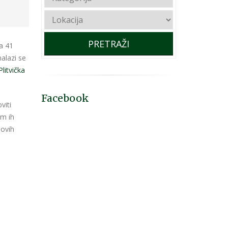
PRETRAŽI
a 41
nalazi se
litvička
Facebook
viti
om ih
 ovih