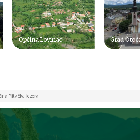
ina Lovinac
Grad Otočac
ina Plitvička Jezera